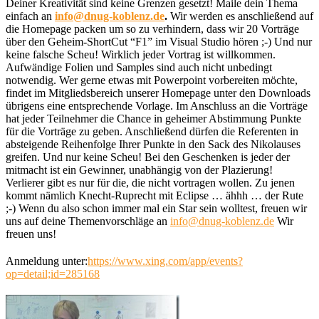
Deiner Kreativität sind keine Grenzen gesetzt! Maile dein Thema
einfach an
info@dnug-koblenz.de
.
Wir werden es anschließend auf
die Homepage packen um so zu verhindern, dass wir 20 Vorträge
über den Geheim-ShortCut “F1” im Visual Studio hören ;-) Und nur
keine falsche Scheu! Wirklich jeder Vortrag ist willkommen.
Aufwändige Folien und Samples sind auch nicht unbedingt
notwendig. Wer gerne etwas mit Powerpoint vorbereiten möchte,
findet im Mitgliedsbereich unserer Homepage unter den Downloads
übrigens eine entsprechende Vorlage. Im Anschluss an die Vorträge
hat jeder Teilnehmer die Chance in geheimer Abstimmung Punkte
für die Vorträge zu geben. Anschließend dürfen die Referenten in
absteigende Reihenfolge Ihrer Punkte in den Sack des Nikolauses
greifen. Und nur keine Scheu! Bei den Geschenken is jeder der
mitmacht ist ein Gewinner, unabhängig von der Plazierung!
Verlierer gibt es nur für die, die nicht vortragen wollen. Zu jenen
kommt nämlich Knecht-Ruprecht mit Eclipse … ähhh … der Rute
;-) Wenn du also schon immer mal ein Star sein wolltest, freuen wir
uns auf deine Themenvorschläge an
info@dnug-koblenz.de
Wir
freuen uns!
Anmeldung unter:
https://www.xing.com/app/events?
op=detail;id=285168