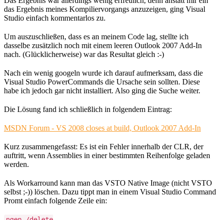
Das Ergebnis war allerdings wenig erfreulich, denn anstatt mir ein
das Ergebnis meines Kompiliervorgangs anzuzeigen, ging Visual
Studio einfach kommentarlos zu.
Um auszuschließen, dass es an meinem Code lag, stellte ich
dasselbe zusätzlich noch mit einem leeren Outlook 2007 Add-In
nach. (Glücklicherweise) war das Resultat gleich :-)
Nach ein wenig googeln wurde ich darauf aufmerksam, dass die
Visual Studio PowerCommands die Ursache sein sollten. Diese
habe ich jedoch gar nicht installiert. Also ging die Suche weiter.
Die Lösung fand ich schließlich in folgendem Eintrag:
MSDN Forum - VS 2008 closes at build, Outlook 2007 Add-In
Kurz zusammengefasst: Es ist ein Fehler innerhalb der CLR, der
auftritt, wenn Assemblies in einer bestimmten Reihenfolge geladen
werden.
Als Workarround kann man das VSTO Native Image (nicht VSTO
selbst ;-)) löschen. Dazu tippt man in einem Visual Studio Command
Promt einfach folgende Zeile ein:
ngen /delete