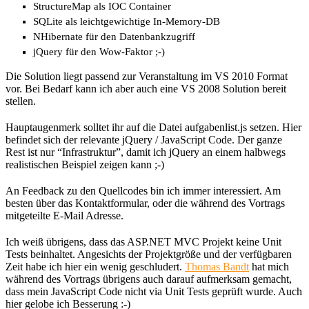
StructureMap als IOC Container
SQLite als leichtgewichtige In-Memory-DB
NHibernate für den Datenbankzugriff
jQuery für den Wow-Faktor ;-)
Die Solution liegt passend zur Veranstaltung im VS 2010 Format
vor. Bei Bedarf kann ich aber auch eine VS 2008 Solution bereit
stellen.
Hauptaugenmerk solltet ihr auf die Datei aufgabenlist.js setzen. Hier
befindet sich der relevante jQuery / JavaScript Code. Der ganze
Rest ist nur “Infrastruktur”, damit ich jQuery an einem halbwegs
realistischen Beispiel zeigen kann ;-)
An Feedback zu den Quellcodes bin ich immer interessiert. Am
besten über das Kontaktformular, oder die während des Vortrags
mitgeteilte E-Mail Adresse.
Ich weiß übrigens, dass das ASP.NET MVC Projekt keine Unit
Tests beinhaltet. Angesichts der Projektgröße und der verfügbaren
Zeit habe ich hier ein wenig geschludert.
Thomas Bandt
hat mich
während des Vortrags übrigens auch darauf aufmerksam gemacht,
dass mein JavaScript Code nicht via Unit Tests geprüft wurde. Auch
hier gelobe ich Besserung :-)