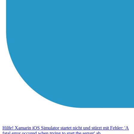
Hilfe! Xamarin iOS Simulator startet nicht und stürzt mit Fehler: 'A
fatal error occured when trying to start the server' ab