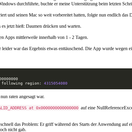
 Windows durchführte, buchte er meine Unterstützung beim letzten Sch
iert und seinen Mac so weit vorbereitet hatten, folgte nun endlich das 
s es jetzt hieß: Daumen drücken und warten.
en Apps mittlerweile innerhalb von 1 - 2 Tagen.
 leider war das Ergebnis etwas enttäuschend. Die App wurde wegen ei
 following region: 
4315054080
s nun raten angesagt war.
auf eine NullReferenceExce
ALID_ADDRESS at 0x0000000000000000
schnell das Problem: Er griff während des Starts der Anwendung auf ei
noch nicht gab.