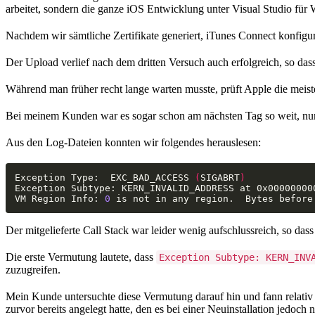
arbeitet, sondern die ganze iOS Entwicklung unter Visual Studio für
Nachdem wir sämtliche Zertifikate generiert, iTunes Connect konfigur
Der Upload verlief nach dem dritten Versuch auch erfolgreich, so das
Während man früher recht lange warten musste, prüft Apple die meist
Bei meinem Kunden war es sogar schon am nächsten Tag so weit, nur
Aus den Log-Dateien konnten wir folgendes herauslesen:
Exception Type:  EXC_BAD_ACCESS 
(
SIGABRT
)
VM Region Info: 
0
 is not in any region.  Bytes before
Der mitgelieferte Call Stack war leider wenig aufschlussreich, so das
Die erste Vermutung lautete, dass
Exception Subtype: KERN_INV
zuzugreifen.
Mein Kunde untersuchte diese Vermutung darauf hin und fann relativ 
zurvor bereits angelegt hatte, den es bei einer Neuinstallation jedoch 